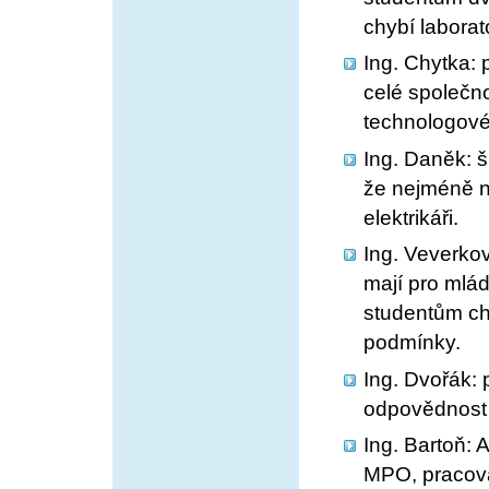
chybí laborat
Ing. Chytka: 
celé společno
technologové
Ing. Daněk: 
že nejméně n
elektrikáři.
Ing. Veverkov
mají pro mlá
studentům ch
podmínky.
Ing. Dvořák: 
odpovědnost 
Ing. Bartoň: 
MPO, pracova