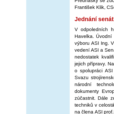
Přednášky se zúča
František Klik, CS
Jednání sená
V odpoledních ho
Havelka. Úvodní 
výboru ASI Ing. 
vedení ASI a Sená
nedostatek kvalif
jejich přípravy. 
o spolupráci ASI
Svazu strojírens
národní technol
dokumenty Evrop
zúčastnit. Dále 
techniků v celostá
na člena ASI prof