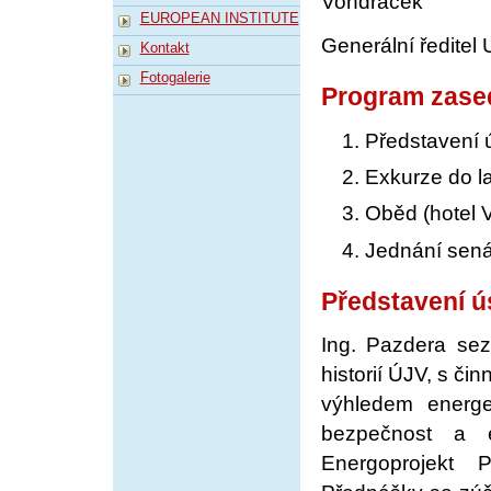
Vondráček
EUROPEAN INSTITUTE
Generální ředitel
Kontakt
Fotogalerie
Program zase
Představení 
Exkurze do la
Oběd (hotel V
Jednání sená
Představení ú
Ing. Pazdera sez
historií ÚJV, s čin
výhledem energe
bezpečnost a en
Energoprojekt 