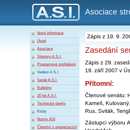
A.S.I.
Asociace str
Nové informace
Zápis z 19. 9. 20
Úvod
Zasedání sen
Asociace
Stanovy A.S.I.
Zápis z 29. zased
Programové prohlášení
19. září 2007 v 
Vedení A.S.I.
Senát A.S.I.
Přítomní:
Bulletiny
Členové senátu: H
20 let A.S.I.
Kameš, Kulovaný, 
Technické úterky
Rus, Sviták, Teng
Kluby
Normy ASI
Zástupci výboru 
Členství v organizacích