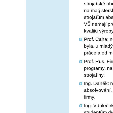
strojařské ob
na magistersk
strojařům ab
VŠ nemají pro
kvalitu výroby
Prof. Caha: n
byla, u mladý
práce a od m
Prof. Rus. Fi
programy, nab
strojařiny.
Ing. Daněk: n
absolvování, 
firmy.
Ing. Vdoleček
studentům dv