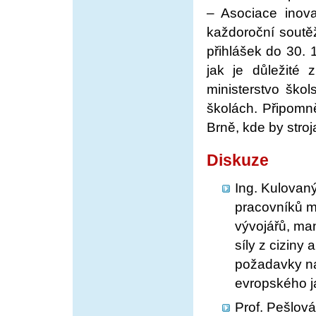
– Asociace inova
každoroční soutě
přihlášek do 30. 
jak je důležité 
ministerstvo ško
školách. Připomn
Brně, kde by stroj
Diskuze
Ing. Kulovaný
pracovníků ma
vývojářů, man
síly z ciziny
požadavky na 
evropského j
Prof. Pešlová