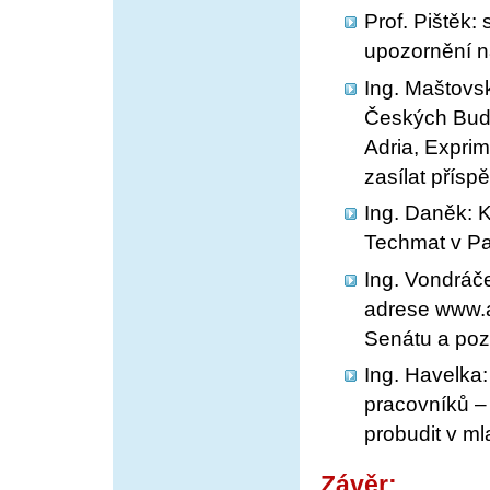
Prof. Pištěk
upozornění na
Ing. Maštovsk
Českých Budě
Adria, Exprim
zasílat přísp
Ing. Daněk: 
Techmat v Pa
Ing. Vondráč
adrese www.a
Senátu a poz
Ing. Havelka
pracovníků – 
probudit v ml
Závěr: