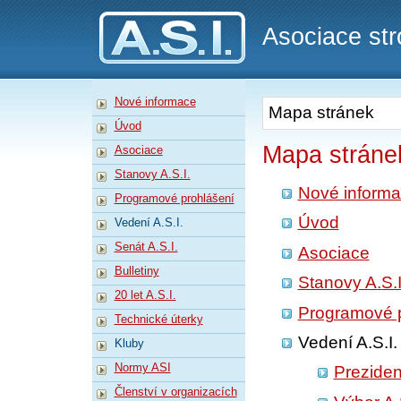
A.S.I.
Asociace str
Nové informace
Mapa stránek
Úvod
Mapa stráne
Asociace
Stanovy A.S.I.
Nové inform
Programové prohlášení
Úvod
Vedení A.S.I.
Senát A.S.I.
Asociace
Bulletiny
Stanovy A.S.I
20 let A.S.I.
Programové p
Technické úterky
Vedení A.S.I.
Kluby
Normy ASI
Prezident
Členství v organizacích