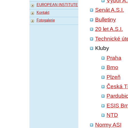
Výbor A.
EUROPEAN INSTITUTE
Senát A.S.I.
Kontakt
Bulletiny
Fotogalerie
20 let A.S.I.
Technické út
Kluby
Praha
Brno
Plzeň
Česká T
Pardubi
ESIS Br
NTD
Normy ASI