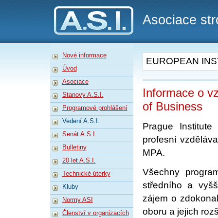
A.S.I.
Asociace str
Nové informace
EUROPEAN INS
Úvod
Asociace
Informace o vz
Stanovy A.S.I.
of Business
Programové prohlášení
Vedení A.S.I.
Prague Institute 
Senát A.S.I.
profesní vzdělá
Bulletiny
MPA.
20 let A.S.I.
Všechny program
Technické úterky
středního a vyš
Kluby
zájem o zdokonal
Normy ASI
oboru a jejich roz
Členství v organizacích