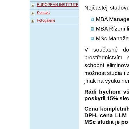
EUROPEAN INSTITUTE
Nejčastěji studov
Kontakt
MBA Managem
Fotogalerie
MBA Řízení l
MSc Manažer
V současné dob
prostřednictvím
schopni eliminov
možnost studia i z
jinak na výuku ne
Rádi bychom vš
poskytli 15% sle
Cena kompletníh
DPH, cena LLM s
MSc studia je po